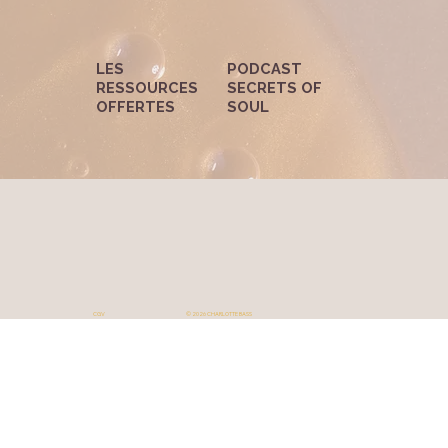
LES
PODCAST
RESSOURCES
SECRETS OF
OFFERTES
SOUL
CGV
© 2026 CHARLOTTE BASS