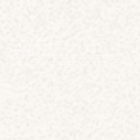
TU AS TOUT ESSAYÉ.
Les livres. Les thérapies. Les soins. Le développement personnel. La psy'.
Et pourtant, quelque chose continue de te bloquer.
Tu te sens épuisée, perdue, en décalage avec les autres, comme si la vie que tu rêves de vivre restait toujours hors de portée.
Et si le problème n'était pas toi ?
J'aide les femmes spirituelles à sortir du mode survie, dépasser leurs blocages inconscients et enfin créer une vie alignée avec qui elles sont
vraiment.
Tu n'en peux plus de culpabiliser, de jouer la forte, d'attendre la validation des autres, de ne pas savoir dire non et d'être en boucle dans ta tête.
Tu as déjà essayé tellement de choses mais rien n'a vraiment fonctionné ou alors de façon éphémère.