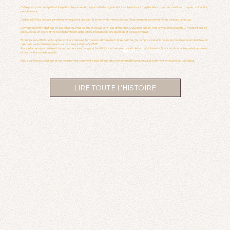
Cette photo, c’est moi petite. Une petite fille qui devait toujours être forte, parfaite, invisible dans sa fragilité. Abus, traumas, relations toxiques, culpabilité,
peur, burn out…
J’ai passé 30 ans à courir derrière une vie que je subissais. Et je ne savais même pas que j’étais en mode survie car j'avais toujours connu ça.
Le vrai problème n’était pas ce que je faisais, mais ce que je croyais être : pas grand chose. Que mes désirs, mes envies, mes besoins… n’avaient pas de
place. J'étais en colère et triste constamment, dans le flou, incapable de dire qui j'étais et ce que je voulais.
Et puis j'ai eu le GROS déclic: après avoir enchainé les formations, dévoré des tonnes de livres, j'ai compris où était la racine du problème: mon identité était
celle de la petite fille blessée et traumatisée qui était en SURVIE.
JE CHOISIS
Alors je l'ai reprogrammée et tout a commencé à changer et j'ai attiré à moi mes plus grands désirs: paix intérieure, finances abondantes, relations saines,
et une confiance inébranlable.
Si je te parle de ça, c’est que je sais exactement comment t’aider à t’en sortir avec une méthode que j'aurais tellement aimé avoir au tout début.
LIRE TOUTE L'HISTOIRE