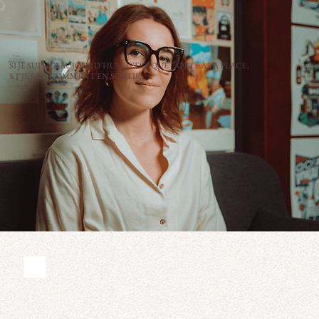
SI JE SUIS ICI AUJOURD’HUI… C’EST QUE J’AI ÉTÉ À TA PLACE,
ET JE SAIS COMMENT EN SORTIR.