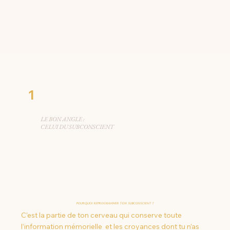
1
LE BON ANGLE :
CELUI DU SUBCONSCIENT
Pourquoi reprogrammer ton subconscient ?
C’est la partie de ton cerveau qui conserve toute
l’information mémorielle et les croyances dont tu n’as