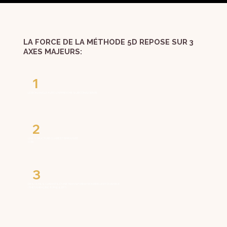
LA FORCE DE LA MÉTHODE 5D REPOSE SUR 3
AXES MAJEURS:
1
LE BON ANGLE AVEC L’APPROCHE SUBCONSCIENTE
2
UNE STRUCTURE CLAIRE ET ÉPROUVÉE
(CRI)
3
DES OUTILS GARANTS D’UNE TRANSFORMATION RÉELLE ET DURABLE
(THÊTAHEALING ®️ PNL & EFT)