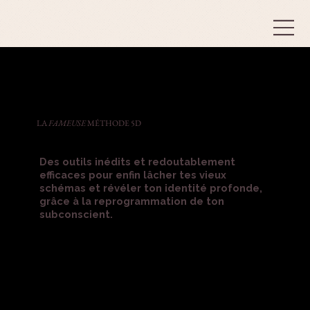
LA
FAMEUSE
MÉTHODE 5D
Des outils inédits et redoutablement
efficaces pour enfin lâcher tes vieux
schémas et révéler ton identité profonde,
grâce à la reprogrammation de ton
subconscient.