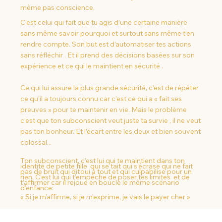
même pas conscience.
C’est celui qui fait que tu agis d’une certaine manière
sans même savoir pourquoi et surtout sans même t’en
rendre compte. Son but est d’automatiser tes actions
sans réfléchir . Et il prend des décisions basées sur son
expérience et ce qui le maintient en sécurité .
Ce qui lui assure la plus grande sécurité, c’est de répéter
ce qu’il a toujours connu car c’est ce qui a « fait ses
preuves » pour te maintenir en vie. Mais le problème
c’est que ton subconscient veut juste ta survie , il ne veut
pas ton bonheur. Et l’écart entre les deux et bien souvent
colossal...
Ton subconscient, c’est lui qui te maintient dans ton
identité de petite fille qui se tait qui s’écrase qui ne fait
pas de bruit qui dit
oui à tout et qui culpabilise pour un
rien. C’est lui qui t’empêche de poser tes limites et de
t’affirmer car il rejoue en boucle le même scénario
d’enfance:
« Si je m’affirme, si je m’exprime, je vais le payer cher »
Mon travail consiste à t’accompagner dans la